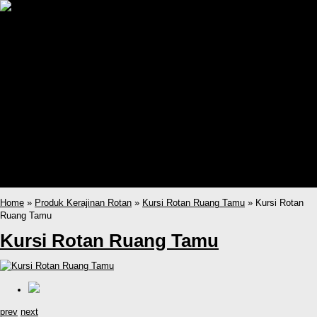
Home
Produk
Sofa Rotan Ruang Tamu
Kursi Rotan Ruang Tamu
Set Kursi Makan Rotan
Partisi Ruangan Rotan
Lemari Rotan Sintetis
Kursi Ayunan Gantung Rotan
Kursi Santai Rotan
Kerajinan Rotan
katalog
Kursi Ayunan Gantung Rotan
Sofa Rotan Ruang Tamu
Home
»
Produk Kerajinan Rotan
»
Kursi Rotan Ruang Tamu
» Kursi Rotan
Ruang Tamu
Kursi Rotan Ruang Tamu
prev
next