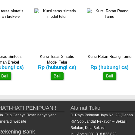
eras Sintetis
Kursi Teras Sintetis
Kursi Rotan Ruang Tamu
man Brekel
Model Telur
ubungi cs)
Rp (hubungi cs)
Rp (hubungi cs)
Beli
Beli
Beli
HATI-HATI PENIPUAN !
Alamat Toko
No. Telp Cahaya Rotan hanya yang
Jl. Raya Pekayon Jaya No. 23 (Depan
ertera di website
RM Sop Janda) Pekayon – Bekasi
Selatan, Kota Bekasi
Rekening Bank
Ibu. Aryani 081 318 823 823