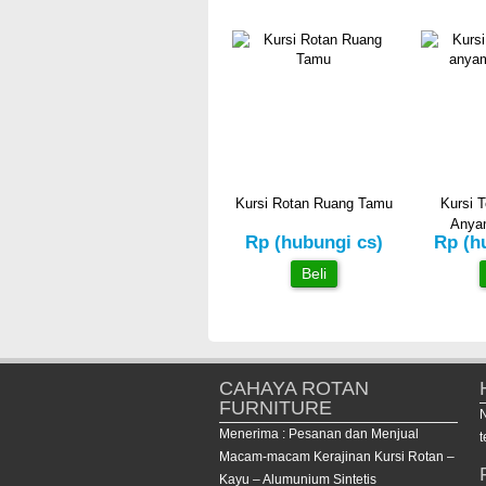
Kursi Rotan Ruang Tamu
Kursi T
Anya
Rp (hubungi cs)
Rp (h
Beli
CAHAYA ROTAN
FURNITURE
Menerima : Pesanan dan Menjual
t
Macam-macam Kerajinan Kursi Rotan –
Kayu – Alumunium Sintetis