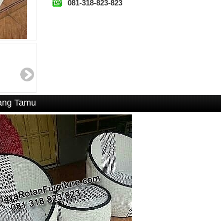
081-318-823-823
uang Tamu