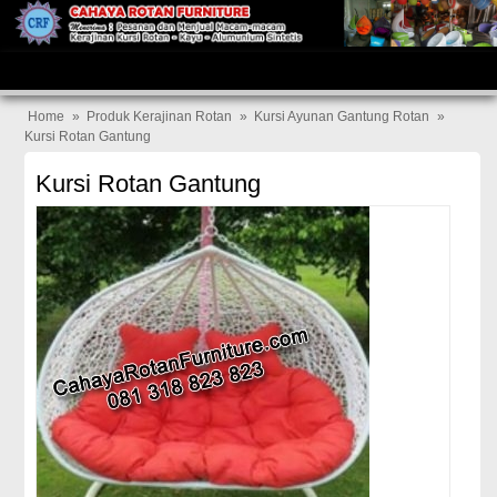
Home
»
Produk Kerajinan Rotan
»
Kursi Ayunan Gantung Rotan
»
Kursi Rotan Gantung
Kursi Rotan Gantung