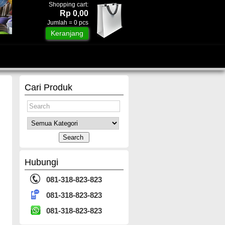
Shopping cart:
Rp 0,00
Jumlah =
0
pcs
Keranjang
Cari Produk
Hubungi
081-318-823-823
081-318-823-823
081-318-823-823