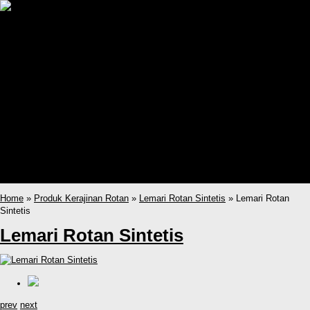
Home
Produk
Sofa Rotan Ruang Tamu
Kursi Rotan Ruang Tamu
Set Kursi Makan Rotan
Partisi Ruangan Rotan
Lemari Rotan Sintetis
Kursi Ayunan Gantung Rotan
Kursi Santai Rotan
Kerajinan Rotan
katalog
Kursi Ayunan Gantung Rotan
Sofa Rotan Ruang Tamu
Home
»
Produk Kerajinan Rotan
»
Lemari Rotan Sintetis
» Lemari Rotan
Sintetis
Lemari Rotan Sintetis
prev
next