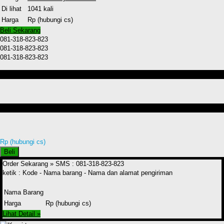
Di lihat
1041 kali
Harga
Rp (hubungi cs)
Beli Sekarang
081-318-823-823
081-318-823-823
081-318-823-823
Detail Produk Kursi teras sintetis
Produk lain Kursi teras sintetis
Rp (hubungi cs)
Beli
Order Sekarang »
SMS : 081-318-823-823
ketik : Kode - Nama barang - Nama dan alamat pengiriman
Nama Barang
Harga
Rp (hubungi cs)
Lihat Detail »