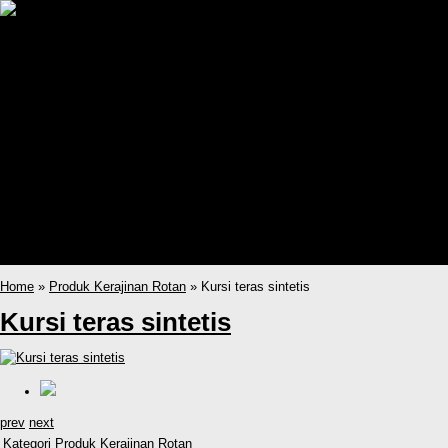
Home
Produk
Sofa Rotan Ruang Tamu
Kursi Rotan Ruang Tamu
Set Kursi Makan Rotan
Partisi Ruangan Rotan
Lemari Rotan Sintetis
Kursi Ayunan Gantung Rotan
Kursi Santai Rotan
Kerajinan Rotan
katalog
Kursi Ayunan Gantung Rotan
Sofa Rotan Ruang Tamu
Home
»
Produk Kerajinan Rotan
» Kursi teras sintetis
Kursi teras sintetis
prev
next
Kategori
Produk Kerajinan Rotan