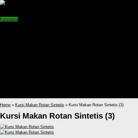
Shopping cart:
Jumlah =
pcs
Keranjang
Home
Produk
Sofa Rotan Ruang Tamu
Kursi Rotan Ruang Tamu
Set Kursi Makan Rotan
Partisi Ruangan Rotan
Lemari Rotan Sintetis
Kursi Ayunan Gantung Rotan
Kursi Santai Rotan
Kerajinan Rotan
katalog
Kursi Ayunan Gantung Rotan
Sofa Rotan Ruang Tamu
Home
»
Kursi Makan Rotan Sintetis
» Kursi Makan Rotan Sintetis (3)
Kursi Makan Rotan Sintetis (3)