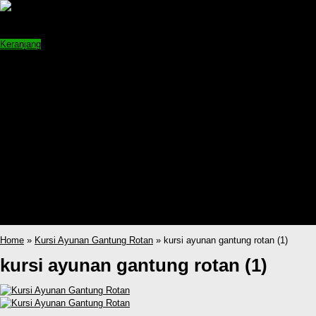
Shopping cart:
Jumlah =
pcs
Keranjang
Home
Produk
Sofa Rotan Ruang Tamu
Kursi Rotan Ruang Tamu
Set Kursi Makan Rotan
Partisi Ruangan Rotan
Lemari Rotan Sintetis
Kursi Ayunan Gantung Rotan
Kursi Santai Rotan
Kerajinan Rotan
katalog
Kursi Ayunan Gantung Rotan
Sofa Rotan Ruang Tamu
Home
»
Kursi Ayunan Gantung Rotan
» kursi ayunan gantung rotan (1)
kursi ayunan gantung rotan (1)