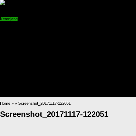
Shopping cart:
Jumlah =
pcs
Keranjang
Home
Produk
Sofa Rotan Ruang Tamu
Kursi Rotan Ruang Tamu
Set Kursi Makan Rotan
Partisi Ruangan Rotan
Lemari Rotan Sintetis
Kursi Ayunan Gantung Rotan
Kursi Santai Rotan
Kerajinan Rotan
katalog
Kursi Ayunan Gantung Rotan
Sofa Rotan Ruang Tamu
Home
»
» Screenshot_20171117-122051
Screenshot_20171117-122051